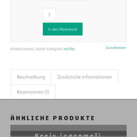
auf
1
Kundenbewertung
In den Warenkorb
Zurücksetzen
Artikelnummer:
202031
Kategorie:
myTiles
Beschreibung
Zusätzliche Informationen
Rezensionen (1)
ÄHNLICHE PRODUKTE
Kreis (caramel)