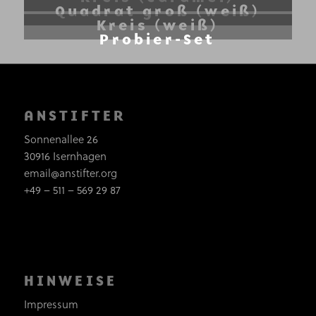
Quadrat groß (weiß)
5.00
Kreis (weiß)
Probier-Set
ANSTIFTER
Sonnenallee 26
30916 Isernhagen
email@anstifter.org
+49 – 511 – 569 29 87
HINWEISE
Impressum