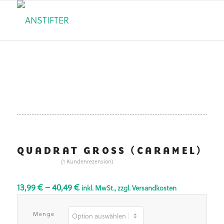
QUADRAT GROSS (CARAMEL)
(
1
Kundenrezension)
Bewertet
Preisspanne:
mit
5.00
13,99
€
–
40,49
€
inkl. MwSt., zzgl. Versandkosten
13,99 €
von 5,
bis
basierend
Menge
40,49 €